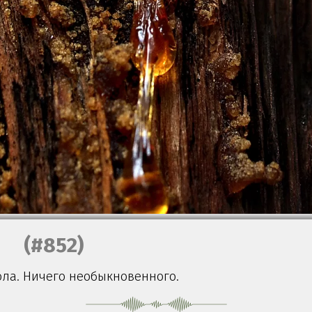
(#852)
ола. Ничего необыкновенного.