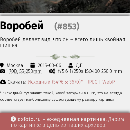
Воробей
(#853)
Воробей делает вид, что он – всего лишь хвойная
шишка.
Москва
2015-03-06
Д.Г.
70D
55-250mm
f/5.6 1/250s ISO400 250.0 mm
Скачать:
Исходный (5496 ⨉ 3670)*
|
JPEG
|
WebP
* "исходный" тут значит "такой, какой загружен в CDN", это не всегда
соответствует наибольшему существующему размеру картинки.
dxfoto.ru – ежедневная картинка
. Дарим
по картинке в день из наших архивов.