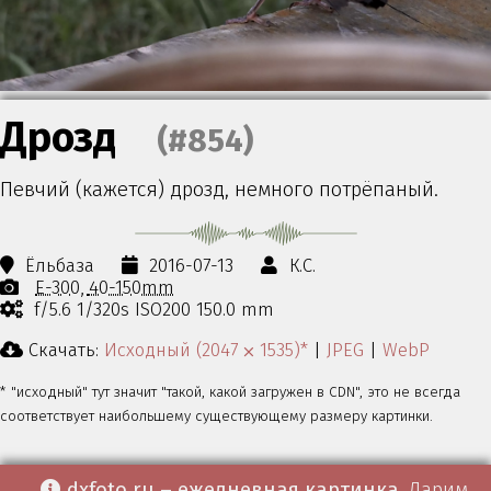
Дрозд
(#854)
Певчий (кажется) дрозд, немного потрёпаный.
Ёльбаза
2016-07-13
К.С.
E-300
40-150mm
f/5.6 1/320s ISO200 150.0 mm
Скачать:
Исходный (2047 ⨉ 1535)*
|
JPEG
|
WebP
* "исходный" тут значит "такой, какой загружен в CDN", это не всегда
соответствует наибольшему существующему размеру картинки.
dxfoto.ru – ежедневная картинка
. Дарим