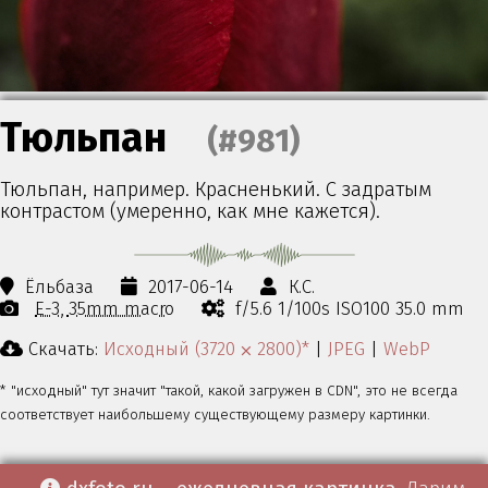
Тюльпан
(#981)
Тюльпан, например. Красненький. С задратым
контрастом (умеренно, как мне кажется).
Ёльбаза
2017-06-14
К.С.
E-3
35mm macro
f/5.6 1/100s ISO100 35.0 mm
Скачать:
Исходный (3720 ⨉ 2800)*
|
JPEG
|
WebP
* "исходный" тут значит "такой, какой загружен в CDN", это не всегда
соответствует наибольшему существующему размеру картинки.