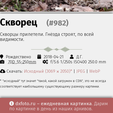
Скворец
(#982)
Скворцы прилетели. Гнёзда строят, по всей
видимости.
Рождествено
2018-04-21
Д.Г.
70D
55-250mm
f/5.6 1/250s ISO400 250.0 mm
Скачать:
Исходный (3069 ⨉ 2050)*
|
JPEG
|
WebP
* "исходный" тут значит "такой, какой загружен в CDN", это не всегда
соответствует наибольшему существующему размеру картинки.
dxfoto.ru – ежедневная картинка
. Дарим
по картинке в день из наших архивов.