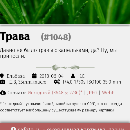
Трава
(#1048)
Давно не было травы с капельками, да? Ну, мы
принесли.
Ёльбаза
2018-06-04
К.С.
E-3
35mm macro
f/4.0 1/30s ISO100 35.0 mm
Скачать:
Исходный (3648 ⨉ 2736)*
|
JPEG
|
WebP
* "исходный" тут значит "такой, какой загружен в CDN", это не всегда
соответствует наибольшему существующему размеру картинки.
dxfoto.ru – ежедневная картинка
. Дарим