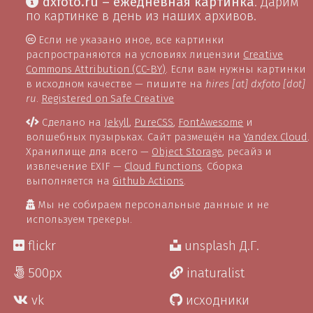
dxfoto.ru – ежедневная картинка
. Дарим
по картинке в день из наших архивов.
Если не указано иное, все картинки
распространяются на условиях лицензии
Creative
Commons Attribution (CC-BY)
. Если вам нужны картинки
в исходном качестве — пишите на
hires [at] dxfoto [dot]
ru
.
Registered on Safe Creative
Сделано на
Jekyll
,
PureCSS
,
FontAwesome
и
волшебных пузырьках. Сайт размещён на
Yandex Cloud
.
Хранилище для всего —
Object Storage
, ресайз и
извлечение EXIF —
Cloud Functions
. Сборка
выполняется на
Github Actions
.
Мы не собираем персональные данные и не
используем трекеры.
flickr
unsplash Д.Г.
500px
inaturalist
vk
исходники