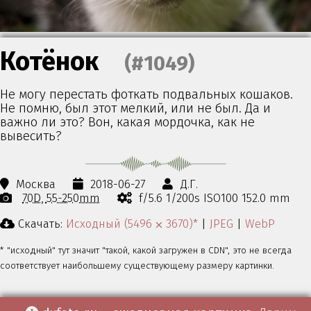
Котёнок
(#1049)
Не могу перестать фоткать подвальных кошаков.
Не помню, был этот мелкий, или не был. Да и
важно ли это? Вон, какая мордочка, как не
вывесить?
Москва
2018-06-27
Д.Г.
70D
55-250mm
f/5.6 1/200s ISO100 152.0 mm
Скачать:
Исходный (5496 ⨉ 3670)*
|
JPEG
|
WebP
* "исходный" тут значит "такой, какой загружен в CDN", это не всегда
соответствует наибольшему существующему размеру картинки.