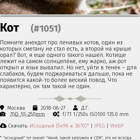
Кот
(#1051)
Помните анекдот про ленивых котов, один из
которых сметану не стал есть, а второй на крыше
орал? Вот, я ещё одного такого нашёл. Котище
лежит на самом солнцепёке, ему жарко, аж рот
открыл и язык вывалил. Но нет, уйти в тенёк – для
слабаков, будем поджариваться дальше, пока не
появится какой-то более веский повод. Что
характерно, он там такой не один.
Москва
2018-06-27
Д.Г.
70D
55-250mm
f/7.1 1/250s ISO100 135.0 mm
Скачать:
Исходный (5496 ⨉ 3670)*
|
JPEG
|
WebP
* "исходный" тут значит "такой, какой загружен в CDN", это не всегда