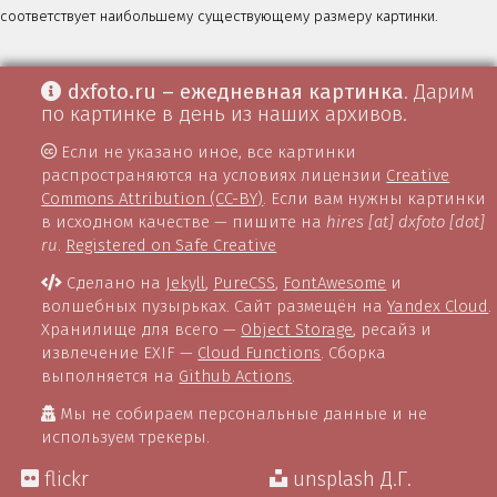
соответствует наибольшему существующему размеру картинки.
dxfoto.ru – ежедневная картинка
. Дарим
по картинке в день из наших архивов.
Если не указано иное, все картинки
распространяются на условиях лицензии
Creative
Commons Attribution (CC-BY)
. Если вам нужны картинки
в исходном качестве — пишите на
hires [at] dxfoto [dot]
ru
.
Registered on Safe Creative
Сделано на
Jekyll
,
PureCSS
,
FontAwesome
и
волшебных пузырьках. Сайт размещён на
Yandex Cloud
.
Хранилище для всего —
Object Storage
, ресайз и
извлечение EXIF —
Cloud Functions
. Сборка
выполняется на
Github Actions
.
Мы не собираем персональные данные и не
используем трекеры.
flickr
unsplash Д.Г.