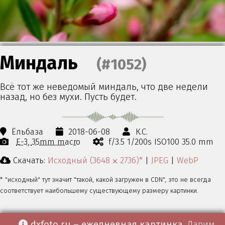
Миндаль
(#1052)
Всё тот же неведомый миндаль, что две недели
назад, но без мухи. Пусть будет.
Ёльбаза
2018-06-08
К.С.
E-3
35mm macro
f/3.5 1/200s ISO100 35.0 mm
Скачать:
Исходный (3648 ⨉ 2736)*
|
JPEG
|
WebP
* "исходный" тут значит "такой, какой загружен в CDN", это не всегда
соответствует наибольшему существующему размеру картинки.
dxfoto.ru – ежедневная картинка
. Дарим