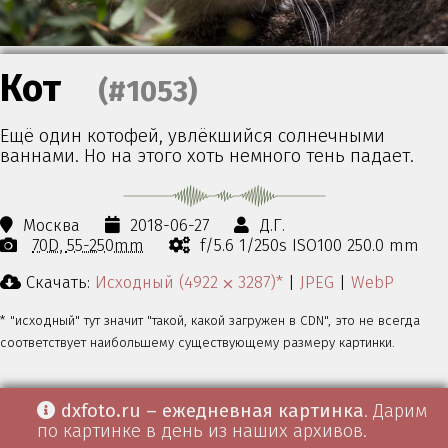
Кот
(#1053)
Ещё один котофей, увлёкшийся солнечными
ваннами. Но на этого хоть немного тень падает.
Москва
2018-06-27
Д.Г.
70D
55-250mm
f/5.6 1/250s ISO100 250.0 mm
Скачать:
Исходный (4922 ⨉ 3287)*
|
JPEG
|
WebP
* "исходный" тут значит "такой, какой загружен в CDN", это не всегда
соответствует наибольшему существующему размеру картинки.
dxfoto.ru – ежедневная картинка
. Дарим
по картинке в день из наших архивов.