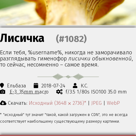
Лисичка
(#1082)
Если тебя, %username%, никогда не заморачивало
разглядывать гименофор
лисички обыкновенной
,
то сейчас, несомненно – самое время.
Ёльбаза
2018-07-24
К.С.
E-3
35mm macro
f/3.5 1/80s ISO100 35.0 mm
Скачать:
Исходный (3648 ⨉ 2736)*
|
JPEG
|
WebP
* "исходный" тут значит "такой, какой загружен в CDN", это не всегда
соответствует наибольшему существующему размеру картинки.