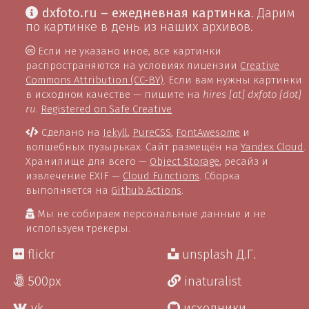
dxfoto.ru – ежедневная картинка
. Дарим
по картинке в день из наших архивов.
Если не указано иное, все картинки
распространяются на условиях лицензии
Creative
Commons Attribution (CC-BY)
. Если вам нужны картинки
в исходном качестве — пишите на
hires [at] dxfoto [dot]
ru
.
Registered on Safe Creative
Сделано на
Jekyll
,
PureCSS
,
FontAwesome
и
волшебных пузырьках. Сайт размещён на
Yandex Cloud
.
Хранилище для всего —
Object Storage
, ресайз и
извлечение EXIF —
Cloud Functions
. Сборка
выполняется на
Github Actions
.
Мы не собираем персональные данные и не
используем трекеры.
flickr
unsplash Д.Г.
500px
inaturalist
vk
исходники