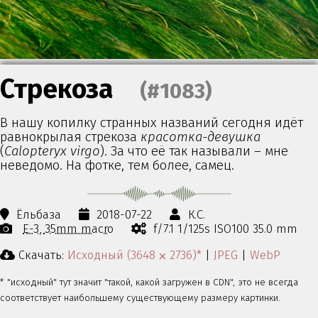
Стрекоза
(#1083)
В нашу копилку странных названий сегодня идёт
равнокрылая стрекоза
красотка-девушка
(
Calopteryx virgo
). За что её так называли – мне
неведомо. На фотке, тем более, самец.
Ёльбаза
2018-07-22
К.С.
E-3
35mm macro
f/7.1 1/125s ISO100 35.0 mm
Скачать:
Исходный (3648 ⨉ 2736)*
|
JPEG
|
WebP
* "исходный" тут значит "такой, какой загружен в CDN", это не всегда
соответствует наибольшему существующему размеру картинки.