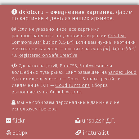
dxfoto.ru – ежедневная картинка
. Дарим
по картинке в день из наших архивов.
Если не указано иное, все картинки
распространяются на условиях лицензии
Creative
Commons Attribution (CC-BY)
. Если вам нужны картинки
в исходном качестве — пишите на
hires [at] dxfoto [dot]
ru
.
Registered on Safe Creative
Сделано на
Jekyll
,
PureCSS
,
FontAwesome
и
волшебных пузырьках. Сайт размещён на
Yandex Cloud
.
Хранилище для всего —
Object Storage
, ресайз и
извлечение EXIF —
Cloud Functions
. Сборка
выполняется на
Github Actions
.
Мы не собираем персональные данные и не
используем трекеры.
flickr
unsplash Д.Г.
500px
inaturalist