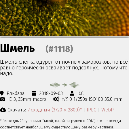
Шмель
(#1118)
Шмель слегка одурел от ночных заморозков, но всё
равно героически осваивает подсолнух. Потому что
надо.
Ёльбаза
2018-09-03
К.С.
E-3
35mm macro
f/9.0 1/250s ISO100 35.0 mm
Скачать:
Исходный (3720 ⨉ 2800)*
|
JPEG
|
WebP
* "исходный" тут значит "такой, какой загружен в CDN", это не всегда
соответствует наибольшему существующему размеру картинки.