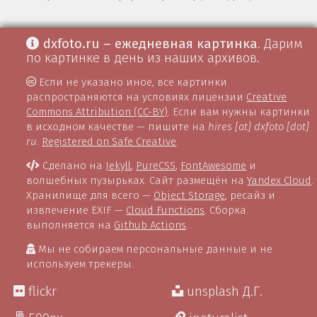
dxfoto.ru – ежедневная картинка
. Дарим
по картинке в день из наших архивов.
Если не указано иное, все картинки
распространяются на условиях лицензии
Creative
Commons Attribution (CC-BY)
. Если вам нужны картинки
в исходном качестве — пишите на
hires [at] dxfoto [dot]
ru
.
Registered on Safe Creative
Сделано на
Jekyll
,
PureCSS
,
FontAwesome
и
волшебных пузырьках. Сайт размещён на
Yandex Cloud
.
Хранилище для всего —
Object Storage
, ресайз и
извлечение EXIF —
Cloud Functions
. Сборка
выполняется на
Github Actions
.
Мы не собираем персональные данные и не
используем трекеры.
flickr
unsplash Д.Г.