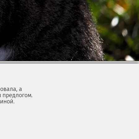
овала, а
м предлогом.
пиной.