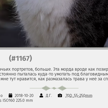
(#1167)
ьих портретов, больше. Эта морда вроде как позир
остоянно пыталась куда-то умотать под благовидны
мне тут нравится, как размазалась трава у неё за с
но
2018-10-20
Д.Г.
70D
55-250mm
0s ISO160 225.0 mm