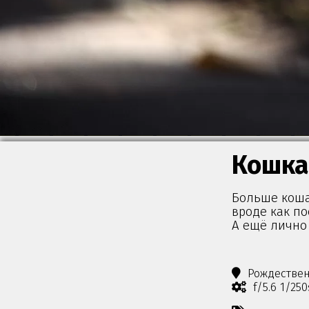
Кошка
Больше кошач
вроде как п
А ещё лично 
Рождестве
f/5.6 1/25