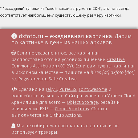
* "исходный" тут значит "такой, какой загружен в CDN", это не всегда
соответствует наибольшему существующему размеру картинки.
dxfoto.ru – ежедневная картинка
. Дарим
по картинке в день из наших архивов.
Если не указано иное, все картинки
распространяются на условиях лицензии
Creative
Commons Attribution (CC-BY)
. Если вам нужны картинки
в исходном качестве — пишите на
hires [at] dxfoto [dot]
ru
.
Registered on Safe Creative
Сделано на
Jekyll
,
PureCSS
,
FontAwesome
и
волшебных пузырьках. Сайт размещён на
Yandex Cloud
.
Хранилище для всего —
Object Storage
, ресайз и
извлечение EXIF —
Cloud Functions
. Сборка
выполняется на
Github Actions
.
Мы не собираем персональные данные и не
используем трекеры.