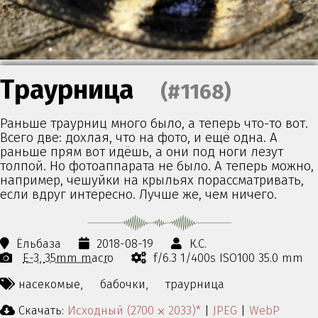
Траурница
(#1168)
Раньше траурниц много было, а теперь что-то вот.
Всего две: дохлая, что на фото, и ещё одна. А
раньше прям вот идёшь, а они под ноги лезут
толпой. Но фотоаппарата не было. А теперь можно,
например, чешуйки на крыльях порассматривать,
если вдруг интересно. Лучше же, чем ничего.
Ёльбаза
2018-08-19
К.С.
E-3
35mm macro
f/6.3 1/400s ISO100 35.0 mm
насекомые,
бабочки,
траурница
Скачать:
Исходный (2700 ⨉ 2033)*
|
JPEG
|
WebP