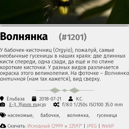
Волнянка
(#1201)
У бабочек-кисточниц (
Orgyia
), пожалуй, самые
необычные гусеницы в наших краях: две длинных
кисти спереди, одна сзади, да ещё и по спине
короткие кисточки. У разных видов различается
окраска этого великолепия. На фоточке –
Волнянка
античная
(нам так кажется), вид сверху.
Ёльбаза
2018-07-21
К.С.
E-3
35mm macro
f/8.0 1/250s ISO100 35.0 mm
насекомые,
бабочки,
волнянка,
гусеница
Скачать:
Исходный (2999 ⨉ 2259)*
|
JPEG
|
WebP