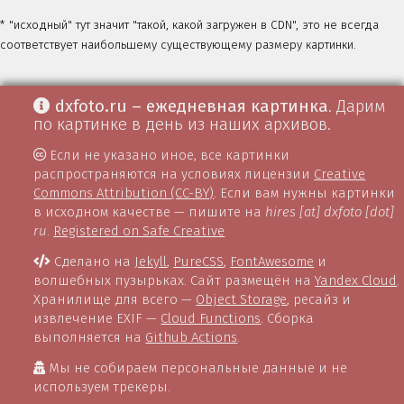
* "исходный" тут значит "такой, какой загружен в CDN", это не всегда
соответствует наибольшему существующему размеру картинки.
dxfoto.ru – ежедневная картинка
. Дарим
по картинке в день из наших архивов.
Если не указано иное, все картинки
распространяются на условиях лицензии
Creative
Commons Attribution (CC-BY)
. Если вам нужны картинки
в исходном качестве — пишите на
hires [at] dxfoto [dot]
ru
.
Registered on Safe Creative
Сделано на
Jekyll
,
PureCSS
,
FontAwesome
и
волшебных пузырьках. Сайт размещён на
Yandex Cloud
.
Хранилище для всего —
Object Storage
, ресайз и
извлечение EXIF —
Cloud Functions
. Сборка
выполняется на
Github Actions
.
Мы не собираем персональные данные и не
используем трекеры.