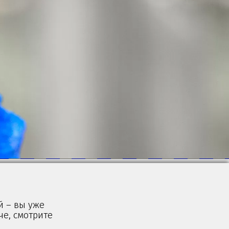
й – вы уже
че, смотрите