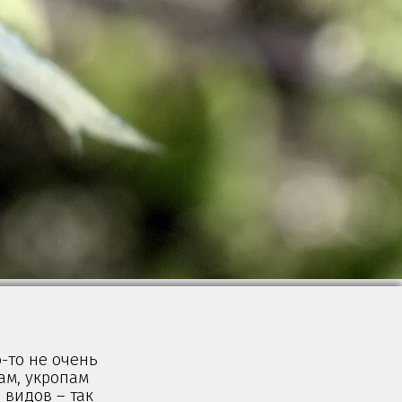
-то не очень
ам, укропам
 видов – так