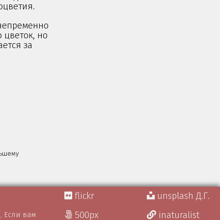
соцветия.
 непременно
 цветок, но
ется за
льшему
flickr
unsplash Д.Г.
500px
inaturalist
)
. Если вам