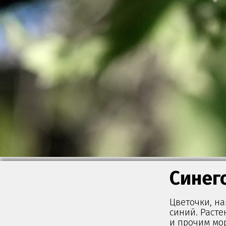
Синег
Цветочки, на
синий. Раст
и прочим мор