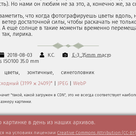
ть). Но нами он любим не за это, а, конечно же, за 
 заметить, что когда фотографируешь цветы вдоль,
ветер достаточной силы, чтобы раскачать не только
. А ещё солнце в такие моменты временно перемеща
 так, лирика.
2018-08-03
К.С.
E-3
35mm macro
0s ISO100 35.0 mm
цветы,
зонтичные,
синеголовник
ходный (3199 ⨉ 2409)*
|
JPEG
|
WebP
значит "такой, какой загружен в CDN", это не всегда соответствует наибо
змеру картинки.
о картинке в день из наших архивов.
тся на условиях лицензии
Creative Commons Attribution (CC-BY