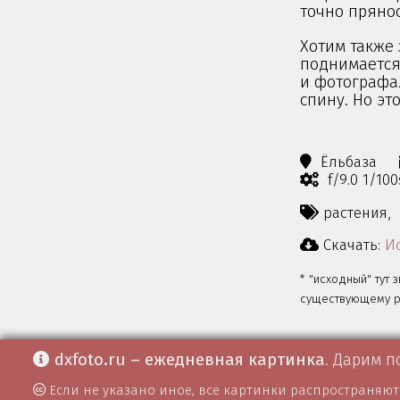
точно прянос
Хотим также
поднимается 
и фотографа
спину. Но это
Ёльбаза
f/9.0 1/10
растения,
Скачать:
Ис
* "исходный" тут 
существующему ра
dxfoto.ru – ежедневная картинка
. Дарим п
Если не указано иное, все картинки распространяю