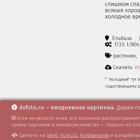
слишком слад
всякая хоро
холодное вр
Ёльбаза
f/3.5 1/80
растения,
Скачать:
Ис
* "исходный" тут 
существующему ра
dxfoto.ru – ежедневная картинка
. Дарим п
Если не указано иное, все картинки распространяю
нужны картинки в исходном качестве — пишите на
hir
Сделано на
Jekyll
,
PureCSS
,
FontAwesome
и волшебных