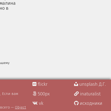
 малина
но в
льшему
flickr
unsplash Д.Г.
500px
inaturalist
)
. Если вам
vk
исходники
 всего —
Object