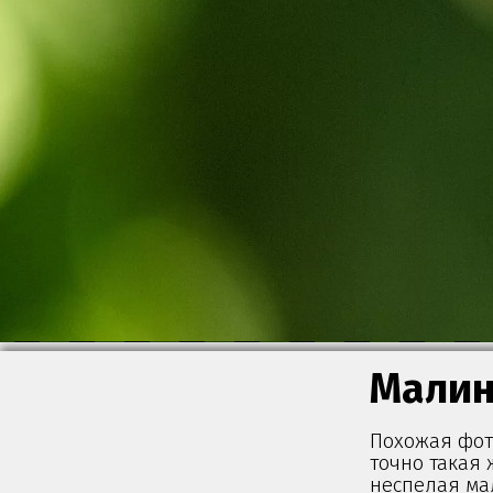
Мали
Похожая фото
точно такая 
неспелая ма