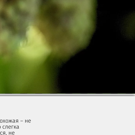
похожая – не
 слегка
ся, не