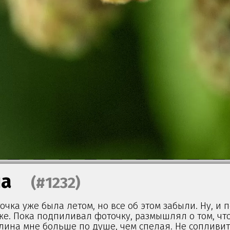
на
(#1232)
чка уже была летом, но все об этом забыли. Ну, и 
же. Пока подпиливал фоточку, размышлял о том, что
лина мне больше по душе, чем спелая. Не сопливит