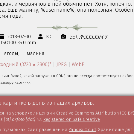
кая, и червячков в ней обычно нет. Хотя, конечно,
ша. Ешь малину, %username%, она полезная. Особен
емя года.
2018-07-30
К.С.
E-3
35mm macro
s ISO100 35.0 mm
ягоды,
малина
ходный (3720 ⨉ 2800)*
|
JPEG
|
WebP
значит "такой, какой загружен в CDN", это не всегда соответствует наибо
змеру картинки.
о картинке в день из наших архивов.
тся на условиях лицензии
Creative Commons Attribution (CC-BY
es [at] dxfoto [dot] ru
.
Registered on Safe Creative
 пузырьках. Сайт размещён на
Yandex Cloud
. Хранилище для