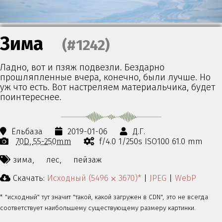
Зима
(#1242)
Ладно, вот и пзяж подвезли. Бездарно
прошляпленные вчера, конечно, были лучше. Но
уж что есть. Вот настреляем материальчика, будет
поинтереснее.
Ёльбаза
2019-01-06
Д.Г.
70D
55-250mm
f/4.0 1/250s ISO100 61.0 mm
зима,
лес,
пейзаж
Скачать:
Исходный (5496 ⨉ 3670)*
|
JPEG
|
WebP
* "исходный" тут значит "такой, какой загружен в CDN", это не всегда
соответствует наибольшему существующему размеру картинки.