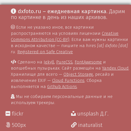
dxfoto.ru – ежедневная картинка
. Дарим
по картинке в день из наших архивов.
Если не указано иное, все картинки
распространяются на условиях лицензии
Creative
Commons Attribution (CC-BY)
. Если вам нужны картинки
в исходном качестве — пишите на
hires [at] dxfoto [dot]
ru
.
Registered on Safe Creative
Сделано на
Jekyll
,
PureCSS
,
FontAwesome
и
волшебных пузырьках. Сайт размещён на
Yandex Cloud
.
Хранилище для всего —
Object Storage
, ресайз и
извлечение EXIF —
Cloud Functions
. Сборка
выполняется на
Github Actions
.
Мы не собираем персональные данные и не
используем трекеры.
flickr
unsplash Д.Г.
500px
inaturalist