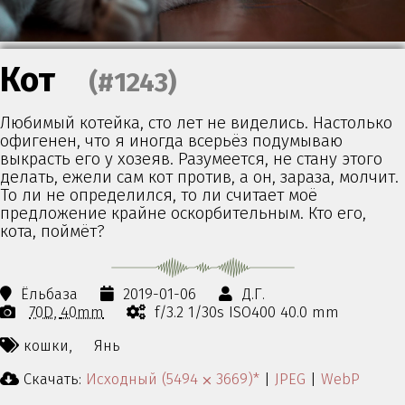
Кот
(#1243)
Любимый котейка, сто лет не виделись. Настолько
офигенен, что я иногда всерьёз подумываю
выкрасть его у хозеяв. Разумеется, не стану этого
делать, ежели сам кот против, а он, зараза, молчит.
То ли не определился, то ли считает моё
предложение крайне оскорбительным. Кто его,
кота, поймёт?
Ёльбаза
2019-01-06
Д.Г.
70D
40mm
f/3.2 1/30s ISO400 40.0 mm
кошки,
Янь
Скачать:
Исходный (5494 ⨉ 3669)*
|
JPEG
|
WebP