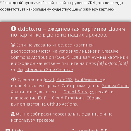
* "исходный" тут значит "такой, какой загружен в CDN", это не всегда
соответствует наибольшему существующему размеру картинки.
dxfoto.ru – ежедневная картинка
. Дарим
по картинке в день из наших архивов.
Если не указано иное, все картинки
распространяются на условиях лицензии
Creative
Commons Attribution (CC-BY)
. Если вам нужны картинки
в исходном качестве — пишите на
hires [at] dxfoto [dot]
ru
.
Registered on Safe Creative
Сделано на
Jekyll
,
PureCSS
,
FontAwesome
и
волшебных пузырьках. Сайт размещён на
Yandex Cloud
.
Хранилище для всего —
Object Storage
, ресайз и
извлечение EXIF —
Cloud Functions
. Сборка
выполняется на
Github Actions
.
Мы не собираем персональные данные и не
используем трекеры.