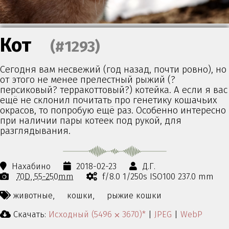
Кот
(#1293)
Сегодня вам несвежий (год назад, почти ровно), но
от этого не менее прелестный рыжий (?
персиковый? терракоттовый?) котейка. А если я вас
ещё не склонил почитать про генетику кошачьих
окрасов, то попробую ещё раз. Особенно интересно
при наличии пары котеек под рукой, для
разглядывания.
Нахабино
2018-02-23
Д.Г.
70D
55-250mm
f/8.0 1/250s ISO100 237.0 mm
животные,
кошки,
рыжие кошки
Скачать:
Исходный (5496 ⨉ 3670)*
|
JPEG
|
WebP