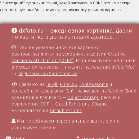
* "исходный" тут значит "такой, какой загружен в CDN", это не всегда
соответствует наибольшему существующему размеру картинки.
dxfoto.ru – ежедневная картинка
. Дарим
по картинке в день из наших архивов.
Если не указано иное, все картинки
распространяются на условиях лицензии
Creative
Commons Attribution (CC-BY)
. Если вам нужны картинки
в исходном качестве — пишите на
hires [at] dxfoto [dot]
ru
.
Registered on Safe Creative
Сделано на
Jekyll
,
PureCSS
,
FontAwesome
и
волшебных пузырьках. Сайт размещён на
Yandex Cloud
.
Хранилище для всего —
Object Storage
, ресайз и
извлечение EXIF —
Cloud Functions
. Сборка
выполняется на
Github Actions
.
Мы не собираем персональные данные и не
используем трекеры.