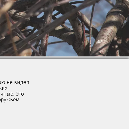
ою не видел
ких
чные. Это
оружьём.