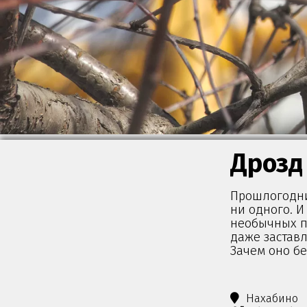
Дрозд
Прошлогодний
ни одного. И
необычных п
даже застав
Зачем оно бе
Нахабино