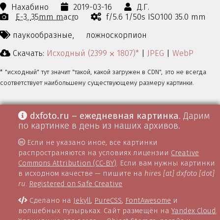
Нахабино
2019-03-16
Д.Г.
E-3
35mm macro
f/5.6 1/50s ISO100 35.0 mm
паукообразные,
ложноскорпион
Скачать:
Исходный (2399 ⨉ 1807)*
|
JPEG
|
WebP
* "исходный" тут значит "такой, какой загружен в CDN", это не всегда
соответствует наибольшему существующему размеру картинки.
dxfoto.ru – ежедневная картинка
. Дарим
по картинке в день из наших архивов.
Если не указано иное, все картинки
распространяются на условиях лицензии
Creative
Commons Attribution (CC-BY)
. Если вам нужны картинки
в исходном качестве — пишите на
hires [at] dxfoto [dot]
ru
.
Registered on Safe Creative
Сделано на
Jekyll
,
PureCSS
,
FontAwesome
и
волшебных пузырьках. Сайт размещён на
Yandex Cloud
.