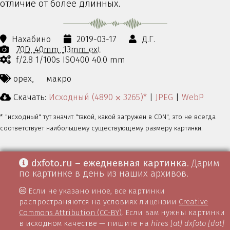
отличие от более длинных.
Нахабино
2019-03-17
Д.Г.
70D
40mm
13mm ext
f/2.8 1/100s ISO400 40.0 mm
орех,
макро
Скачать:
Исходный (4890 ⨉ 3265)*
|
JPEG
|
WebP
* "исходный" тут значит "такой, какой загружен в CDN", это не всегда
соответствует наибольшему существующему размеру картинки.
dxfoto.ru – ежедневная картинка
. Дарим
по картинке в день из наших архивов.
Если не указано иное, все картинки
распространяются на условиях лицензии
Creative
Commons Attribution (CC-BY)
. Если вам нужны картинки
в исходном качестве — пишите на
hires [at] dxfoto [dot]