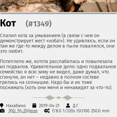
Кот
(#1349)
Спалил кота за умыванием (в связи с чем он
демонстрирует жест «хоба!»). Не удивлюсь, если он
там же где-то между делом в пыли повалялся, они
это любят.
Потеплело же, котота расслабилась и повылезала
из подвалов. Удивительное дело: одно подвальное
семейство я всю зиму не видел, даже думал, что
сгинули, ан нет – недавно в полном составе
грелись на солнышке. Надо бы и их тоже
поснимать (хоть они меня и ненавидят за что-то).
Нахабино
2019-04-21
Д.Г.
70D
55-250mm
f/8.0 1/320s ISO100 250.0 mm