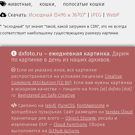
животные,
кошки,
полосатые кошки
Скачать:
Исходный (5496 ⨉ 3670)*
|
JPEG
|
WebP
* "исходный" тут значит "такой, какой загружен в CDN", это не всегда
соответствует наибольшему существующему размеру картинки.
dxfoto.ru – ежедневная картинка
. Дарим
по картинке в день из наших архивов.
Если не указано иное, все картинки
распространяются на условиях лицензии
Creative
Commons Attribution (CC-BY)
. Если вам нужны картинки
в исходном качестве — пишите на
hires [at] dxfoto [dot]
ru
.
Registered on Safe Creative
Сделано на
Jekyll
,
PureCSS
,
FontAwesome
и
волшебных пузырьках. Сайт размещён на
Yandex Cloud
.
Хранилище для всего —
Object Storage
, ресайз и
извлечение EXIF —
Cloud Functions
. Сборка
выполняется на
Github Actions
.