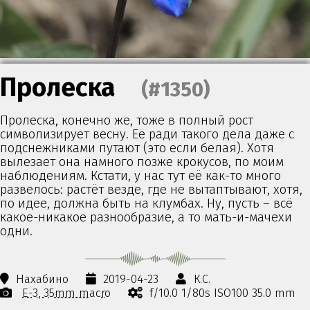
Пролеска
(#1350)
Пролеска, конечно же, тоже в полный рост
символизирует весну. Её ради такого дела даже с
подснежниками путают (это если белая). Хотя
вылезает она намного позже крокусов, по моим
наблюдениям. Кстати, у нас тут её как-то много
развелось: растёт везде, где не вытаптывают, хотя,
по идее, должна быть на клумбах. Ну, пусть – всё
какое-никакое разнообразие, а то мать-и-мачехи
одни.
Нахабино
2019-04-23
К.С.
E-3
35mm macro
f/10.0 1/80s ISO100 35.0 mm