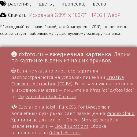
растения,
цветы,
пролеска,
весна
Скачать:
Исходный (2399 ⨉ 1807)*
|
JPEG
|
WebP
* "исходный" тут значит "такой, какой загружен в CDN", это не всегда
соответствует наибольшему существующему размеру картинки.
dxfoto.ru – ежедневная картинка
. Дарим
по картинке в день из наших архивов.
Если не указано иное, все картинки
распространяются на условиях лицензии
Creative
Commons Attribution (CC-BY)
. Если вам нужны картинки
в исходном качестве — пишите на
hires [at] dxfoto [dot]
ru
.
Registered on Safe Creative
Сделано на
Jekyll
,
PureCSS
,
FontAwesome
и
волшебных пузырьках. Сайт размещён на
Yandex Cloud
.
Хранилище для всего —
Object Storage
, ресайз и
извлечение EXIF —
Cloud Functions
. Сборка
выполняется на
Github Actions
.