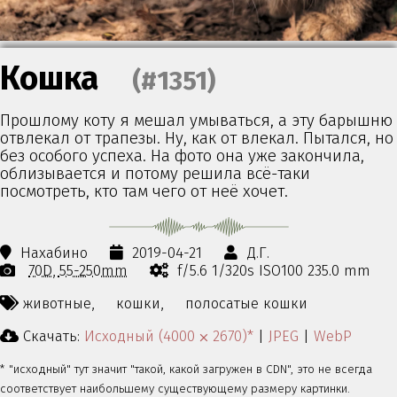
Кошка
(#1351)
Прошлому коту я мешал умываться, а эту барышню
отвлекал от трапезы. Ну, как от влекал. Пытался, но
без особого успеха. На фото она уже закончила,
облизывается и потому решила всё-таки
посмотреть, кто там чего от неё хочет.
Нахабино
2019-04-21
Д.Г.
70D
55-250mm
f/5.6 1/320s ISO100 235.0 mm
животные,
кошки,
полосатые кошки
Скачать:
Исходный (4000 ⨉ 2670)*
|
JPEG
|
WebP
* "исходный" тут значит "такой, какой загружен в CDN", это не всегда
соответствует наибольшему существующему размеру картинки.