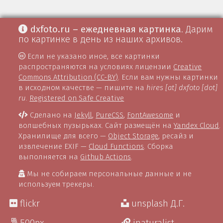
dxfoto.ru – ежедневная картинка
. Дарим
по картинке в день из наших архивов.
Если не указано иное, все картинки
распространяются на условиях лицензии
Creative
Commons Attribution (CC-BY)
. Если вам нужны картинки
в исходном качестве — пишите на
hires [at] dxfoto [dot]
ru
.
Registered on Safe Creative
Сделано на
Jekyll
,
PureCSS
,
FontAwesome
и
волшебных пузырьках. Сайт размещён на
Yandex Cloud
.
Хранилище для всего —
Object Storage
, ресайз и
извлечение EXIF —
Cloud Functions
. Сборка
выполняется на
Github Actions
.
Мы не собираем персональные данные и не
используем трекеры.
flickr
unsplash Д.Г.
500px
inaturalist