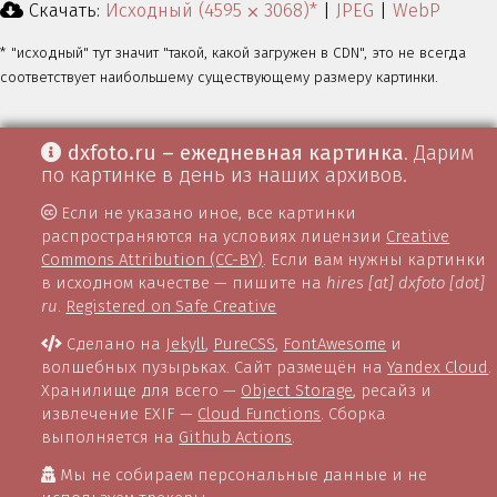
Скачать:
Исходный (4595 ⨉ 3068)*
|
JPEG
|
WebP
* "исходный" тут значит "такой, какой загружен в CDN", это не всегда
соответствует наибольшему существующему размеру картинки.
dxfoto.ru – ежедневная картинка
. Дарим
по картинке в день из наших архивов.
Если не указано иное, все картинки
распространяются на условиях лицензии
Creative
Commons Attribution (CC-BY)
. Если вам нужны картинки
в исходном качестве — пишите на
hires [at] dxfoto [dot]
ru
.
Registered on Safe Creative
Сделано на
Jekyll
,
PureCSS
,
FontAwesome
и
волшебных пузырьках. Сайт размещён на
Yandex Cloud
.
Хранилище для всего —
Object Storage
, ресайз и
извлечение EXIF —
Cloud Functions
. Сборка
выполняется на
Github Actions
.
Мы не собираем персональные данные и не