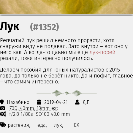
Лук
(#1352)
Репчатый лук решил немного прорасти, хотя
снаружи виду не подавал. Зато внутри – вот оно у
него как. А когда-то давно мы ещё
лук-порей
резали, тоже интересно получилось.
Делаем пособия для юных натуралистов с 2015
года, да только не берёт никто. Да и пофиг, главное
– что самим интересно.
Нахабино
2019-04-21
Д.Г.
70D
40mm
13mm ext
f/2.8 1/80s ISO100 40.0 mm
растения,
еда,
лук,
НЁХ