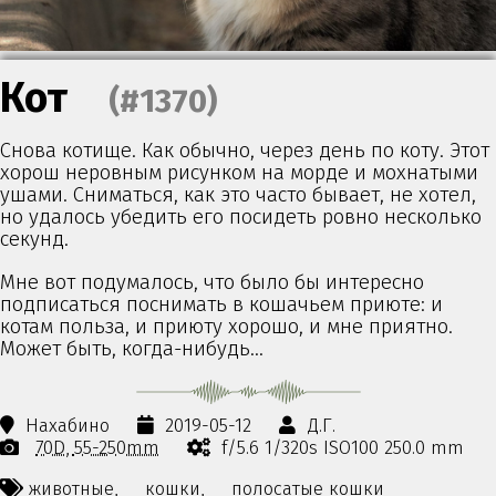
Кот
(#1370)
Снова котище. Как обычно, через день по коту. Этот
хорош неровным рисунком на морде и мохнатыми
ушами. Сниматься, как это часто бывает, не хотел,
но удалось убедить его посидеть ровно несколько
секунд.
Мне вот подумалось, что было бы интересно
подписаться поснимать в кошачьем приюте: и
котам польза, и приюту хорошо, и мне приятно.
Может быть, когда-нибудь…
Нахабино
2019-05-12
Д.Г.
70D
55-250mm
f/5.6 1/320s ISO100 250.0 mm
животные,
кошки,
полосатые кошки