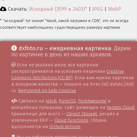
Скачать:
Исходный (3599 ⨉ 2403)*
|
JPEG
|
WebP
* "исходный" тут значит "такой, какой загружен в CDN", это не всегда
соответствует наибольшему существующему размеру картинки.
dxfoto.ru – ежедневная картинка
. Дарим
по картинке в день из наших архивов.
Если не указано иное, все картинки
распространяются на условиях лицензии
Creative
Commons Attribution (CC-BY)
. Если вам нужны картинки
в исходном качестве — пишите на
hires [at] dxfoto [dot]
ru
.
Registered on Safe Creative
Сделано на
Jekyll
,
PureCSS
,
FontAwesome
и
волшебных пузырьках. Сайт размещён на
Yandex Cloud
.
Хранилище для всего —
Object Storage
, ресайз и
извлечение EXIF —
Cloud Functions
. Сборка
выполняется на
Github Actions
.