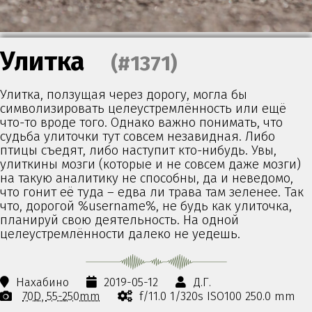
Улитка
(#1371)
Улитка, ползущая через дорогу, могла бы
символизировать целеустремлённость или ещё
что-то вроде того. Однако важно понимать, что
судьба улиточки тут совсем незавидная. Либо
птицы съедят, либо наступит кто-нибудь. Увы,
улиткины мозги (которые и не совсем даже мозги)
на такую аналитику не способны, да и неведомо,
что гонит её туда – едва ли трава там зеленее. Так
что, дорогой %username%, не будь как улиточка,
планируй свою деятельность. На одной
целеустремлённости далеко не уедешь.
Нахабино
2019-05-12
Д.Г.
70D
55-250mm
f/11.0 1/320s ISO100 250.0 mm