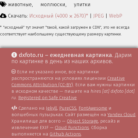
животные,
моллюски,
улитки
Скачать:
Исходный (4000 ⨉ 2670)*
|
JPEG
|
WebP
* "исходный" тут значит "такой, какой загружен в CDN", это не всегда
соответствует наибольшему существующему размеру картинки.
dxfoto.ru – ежедневная картинка
. Дарим
по картинке в день из наших архивов.
Если не указано иное, все картинки
распространяются на условиях лицензии
Creative
Commons Attribution (CC-BY)
. Если вам нужны картинки
в исходном качестве — пишите на
hires [at] dxfoto [dot]
ru
.
Registered on Safe Creative
Сделано на
Jekyll
,
PureCSS
,
FontAwesome
и
волшебных пузырьках. Сайт размещён на
Yandex Cloud
.
Хранилище для всего —
Object Storage
, ресайз и
извлечение EXIF —
Cloud Functions
. Сборка
выполняется на
Github Actions
.