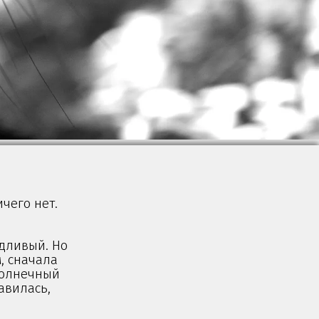
чего нет.
едливый. Но
, сначала
 солнечный
авилась,