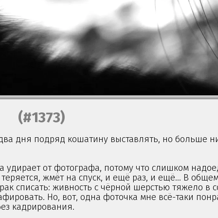
(#1373)
два дня подряд кошатину выставлять, но больше ни
а удирает от фотографа, потому что слишком надо
теряется, жмёт на спуск, и ещё раз, и ещё… В общем
брак списать: живность с чёрной шерстью тяжело в
фировать. Но, вот, одна фоточка мне всё-таки понр
без кадрирования.