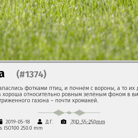
а
(#1374)
запаслись фотками птиц, и почнём с вороны, а то их
а хороша относительно ровным зелёным фоном в в
триженного газона – почти хромакей.
2019-05-18
Д.Г.
70D
55-250mm
0s ISO100 250.0 mm