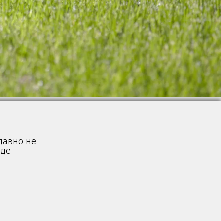
 давно не
иде