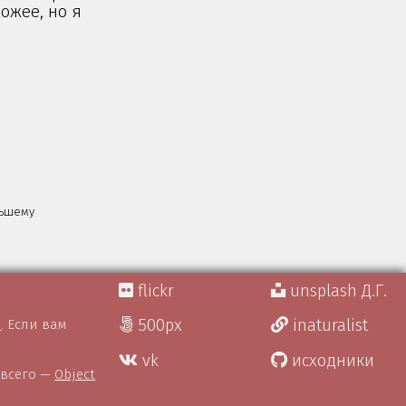
хожее, но я
льшему
flickr
unsplash Д.Г.
500px
inaturalist
)
. Если вам
vk
исходники
 всего —
Object