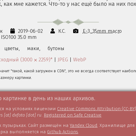
, как мне кажется. Что-то у нас ещё было на них по
ок
2019-06-02
К.С.
E-3
35mm macro
s ISO100 35.0 mm
цветы,
маки,
бутоны
ходный (3000 ⨉ 2259)*
|
JPEG
|
WebP
значит "такой, какой загружен в CDN", это не всегда соответствует наибо
змеру картинки.
о картинке в день из наших архивов.
тся на условиях лицензии
Creative Commons Attribution (CC-BY
es [at] dxfoto [dot] ru
.
Registered on Safe Creative
 пузырьках. Сайт размещён на
Yandex Cloud
. Хранилище для
борка выполняется на
Github Actions
.