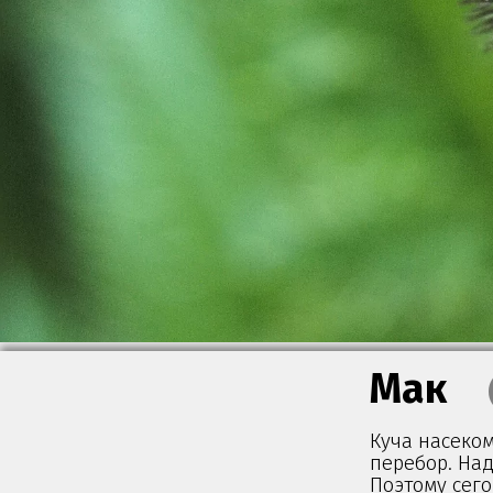
Мак
Куча насеко
перебор. Над
Поэтому сег