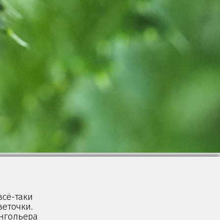
всё-таки
веточки.
ангольера