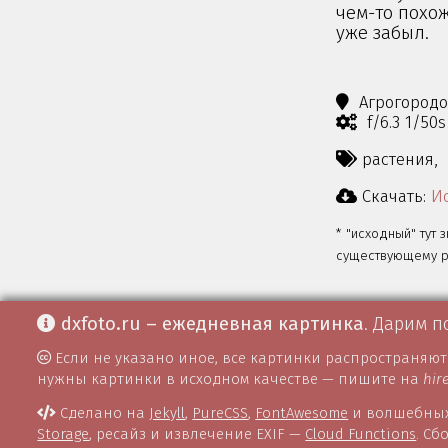
чем-то похож
уже забыл.
Агрогород
f/6.3 1/50
растения,
Скачать:
Ис
* "исходный" тут 
существующему ра
dxfoto.ru – ежедневная картинка
. Дарим п
Если не указано иное, все картинки распространяю
нужны картинки в исходном качестве — пишите на
hir
Сделано на
Jekyll
,
PureCSS
,
FontAwesome
и волшебных
Storage
, ресайз и извлечение EXIF —
Cloud Functions
. С