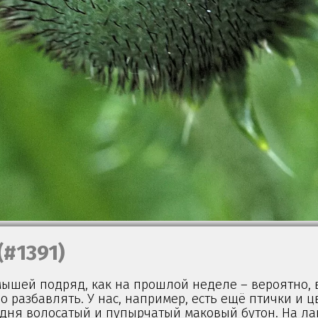
(#1391)
мышей подряд, как на прошлой неделе – вероятно, 
о разбавлять. У нас, например, есть ещё птички и ц
одня волосатый и пупырчатый маковый бутон. На л