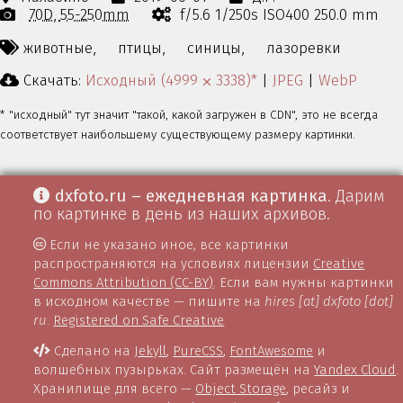
70D
55-250mm
f/5.6 1/250s ISO400 250.0 mm
животные,
птицы,
синицы,
лазоревки
Скачать:
Исходный (4999 ⨉ 3338)*
|
JPEG
|
WebP
* "исходный" тут значит "такой, какой загружен в CDN", это не всегда
соответствует наибольшему существующему размеру картинки.
dxfoto.ru – ежедневная картинка
. Дарим
по картинке в день из наших архивов.
Если не указано иное, все картинки
распространяются на условиях лицензии
Creative
Commons Attribution (CC-BY)
. Если вам нужны картинки
в исходном качестве — пишите на
hires [at] dxfoto [dot]
ru
.
Registered on Safe Creative
Сделано на
Jekyll
,
PureCSS
,
FontAwesome
и
волшебных пузырьках. Сайт размещён на
Yandex Cloud
.
Хранилище для всего —
Object Storage
, ресайз и