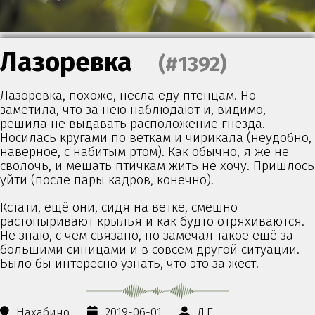
Лазоревка
(#1392)
Лазоревка, похоже, несла еду птенцам. Но
заметила, что за нею наблюдают и, видимо,
решила не выдавать расположение гнезда.
Носилась кругами по веткам и чирикала (неудобно,
наверное, с набитым ртом). Как обычно, я же не
сволочь, и мешать птичкам жить не хочу. Пришлось
уйти (после пары кадров, конечно).
Кстати, ещё они, сидя на ветке, смешно
растопыривают крылья и как будто отряхиваются.
Не знаю, с чем связано, но замечал такое ещё за
большими синицами и в совсем другой ситуации.
Было бы интересно узнать, что это за жест.
Нахабино
2019-06-01
Д.Г.