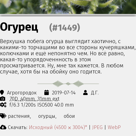
Огурец
(#1449)
Верхушка побега огурца выглядит хаотично, с
какими-то торчащими во все стороны кучеряшками,
колючками и ещё непонятно чем. Но всё равно,
какая-то упорядоченнность в этом
просматривается. Ну, мне так кажется. В любом
случае, хотя бы на обойку оно годится.
Агрогородок
2019-07-14
Д.Г.
70D
40mm
31mm ext
f/6.3 1/200s ISO500 40.0 mm
растения,
огурцы,
обои
Скачать:
Исходный (4500 ⨉ 3004)*
|
JPEG
|
WebP