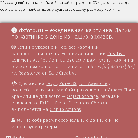
* "исходный" тут значит "такой, какой загружен в CDN", это не всегда
соответствует наибольшему существующему размеру картинки.
dxfoto.ru – ежедневная картинка
. Дарим
по картинке в день из наших архивов.
Если не указано иное, все картинки
распространяются на условиях лицензии
Creative
Commons Attribution (CC-BY)
. Если вам нужны картинки
в исходном качестве — пишите на
hires [at] dxfoto [dot]
ru
.
Registered on Safe Creative
Сделано на
Jekyll
,
PureCSS
,
FontAwesome
и
волшебных пузырьках. Сайт размещён на
Yandex Cloud
.
Хранилище для всего —
Object Storage
, ресайз и
извлечение EXIF —
Cloud Functions
. Сборка
выполняется на
Github Actions
.
Мы не собираем персональные данные и не
используем трекеры.