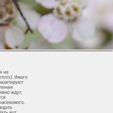
я не
ennis
). Имаго
разитируют
оления
ивно ждут,
тся
насекомого.
ъедать
тать вот