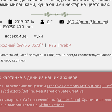
тыми милашками, кушающими нектар на цветочках.
ок
2019-07-14
Д.Г.
70D
40mm
31mm ext
0s ISO250 40.0 mm
насекомые,
мухи
ходный (5496 ⨉ 3670)*
|
JPEG
|
WebP
значит "такой, какой загружен в CDN", это не всегда соответствует наибо
змеру картинки.
о картинке в день из наших архивов.
тся на условиях лицензии
Creative Commons Attribution (CC-BY
es [at] dxfoto [dot] ru
.
Registered on Safe Creative
 пузырьках. Сайт размещён на
Yandex Cloud
. Хранилище для
борка выполняется на
Github Actions
.