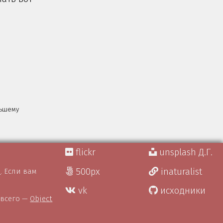
льшему
flickr
unsplash Д.Г.
500px
inaturalist
)
. Если вам
vk
исходники
 всего —
Object