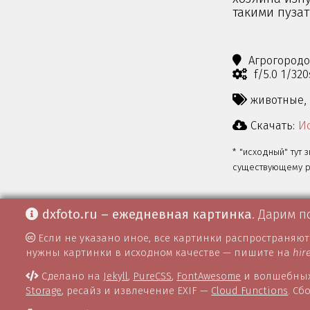
такими пуза
Агрогород
f/5.0 1/32
животные,
Скачать:
Ис
* "исходный" тут 
существующему ра
dxfoto.ru – ежедневная картинка
. Дарим п
Если не указано иное, все картинки распространяю
нужны картинки в исходном качестве — пишите на
hir
Сделано на
Jekyll
,
PureCSS
,
FontAwesome
и волшебных
Storage
, ресайз и извлечение EXIF —
Cloud Functions
. С