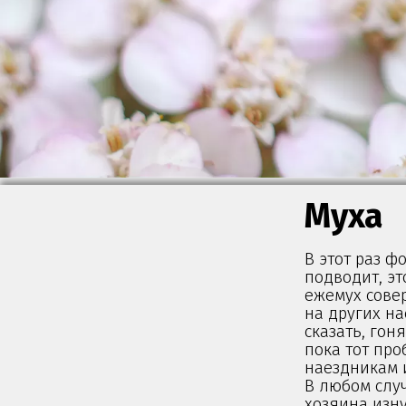
Муха
В этот раз ф
подводит, эт
ежемух сове
на других на
сказать, гон
пока тот пр
наездникам и
В любом слу
хозяина изну