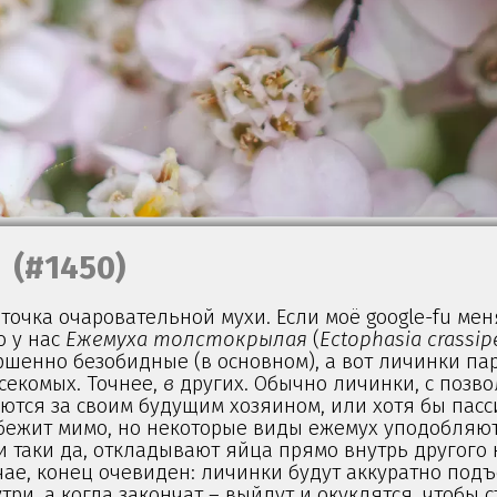
(#1450)
оточка очаровательной мухи. Если моё google-fu мен
о у нас
Ежемуха толстокрылая
(
Ectophasia crassip
ршенно безобидные (в основном), а вот личинки па
секомых. Точнее,
в
других. Обычно личинки, с позв
яются за своим будущим хозяином, или хотя бы пасс
обежит мимо, но некоторые виды ежемух уподобляю
 таки да, откладывают яйца прямо внутрь другого 
чае, конец очевиден: личинки будут аккуратно под
три, а когда закончат – выйдут и окуклятся, чтобы с