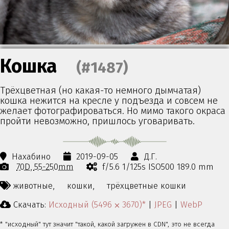
Кошка
(#1487)
Трёхцветная (но какая-то немного дымчатая)
кошка нежится на кресле у подъезда и совсем не
желает фотографироваться. Но мимо такого окраса
пройти невозможно, пришлось уговаривать.
Нахабино
2019-09-05
Д.Г.
70D
55-250mm
f/5.6 1/125s ISO500 189.0 mm
животные,
кошки,
трёхцветные кошки
Скачать:
Исходный (5496 ⨉ 3670)*
|
JPEG
|
WebP
* "исходный" тут значит "такой, какой загружен в CDN", это не всегда