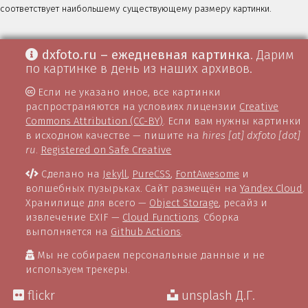
соответствует наибольшему существующему размеру картинки.
dxfoto.ru – ежедневная картинка
. Дарим
по картинке в день из наших архивов.
Если не указано иное, все картинки
распространяются на условиях лицензии
Creative
Commons Attribution (CC-BY)
. Если вам нужны картинки
в исходном качестве — пишите на
hires [at] dxfoto [dot]
ru
.
Registered on Safe Creative
Сделано на
Jekyll
,
PureCSS
,
FontAwesome
и
волшебных пузырьках. Сайт размещён на
Yandex Cloud
.
Хранилище для всего —
Object Storage
, ресайз и
извлечение EXIF —
Cloud Functions
. Сборка
выполняется на
Github Actions
.
Мы не собираем персональные данные и не
используем трекеры.
flickr
unsplash Д.Г.