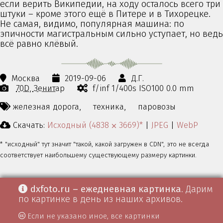
если верить Википедии, на ходу осталось всего три
штуки – кроме этого ещё в Питере и в Тихорецке.
Не самая, видимо, популярная машина: по
эпичности магистральным сильно уступает, но ведь
всё равно клёвый.
Москва
2019-09-06
Д.Г.
70D
Зенитар
f/inf 1/400s ISO100 0.0 mm
железная дорога,
техника,
паровозы
Скачать:
Исходный (4838 ⨉ 3669)*
|
JPEG
|
WebP
* "исходный" тут значит "такой, какой загружен в CDN", это не всегда
соответствует наибольшему существующему размеру картинки.
dxfoto.ru – ежедневная картинка
. Дарим
по картинке в день из наших архивов.
Если не указано иное, все картинки