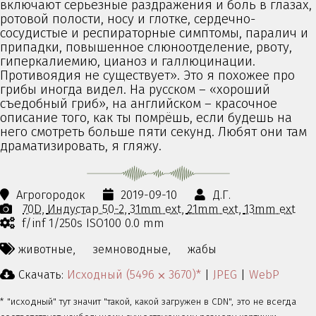
включают серьёзные раздражения и боль в глазах,
ротовой полости, носу и глотке, сердечно-
сосудистые и респираторные симптомы, паралич и
припадки, повышенное слюноотделение, рвоту,
гиперкалиемию, цианоз и галлюцинации.
Противоядия не существует». Это я похожее про
грибы иногда видел. На русском – «хороший
съедобный гриб», на английском – красочное
описание того, как ты помрёшь, если будешь на
него смотреть больше пяти секунд. Любят они там
драматизировать, я гляжу.
Агрогородок
2019-09-10
Д.Г.
70D
Индустар 50-2
31mm ext
21mm ext
13mm ext
f/inf 1/250s ISO100 0.0 mm
животные,
земноводные,
жабы
Скачать:
Исходный (5496 ⨉ 3670)*
|
JPEG
|
WebP
* "исходный" тут значит "такой, какой загружен в CDN", это не всегда