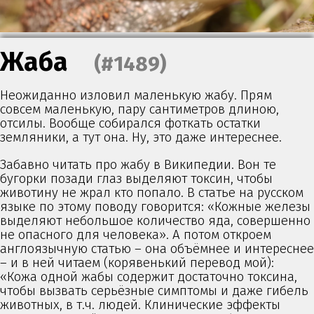
Жаба
(#1489)
Неожиданно изловил маленькую жабу. Прям
совсем маленькую, пару сантиметров длиною,
отсилы. Вообще собирался фоткать остатки
земляники, а тут она. Ну, это даже интереснее.
Забавно читать про жабу в Википедии. Вон те
бугорки позади глаз выделяют токсин, чтобы
животину не жрал кто попало. В статье на русском
языке по этому поводу говорится: «Кожные железы
выделяют небольшое количество яда, совершенно
не опасного для человека». А потом откроем
англоязычную статью – она объёмнее и интереснее
– и в ней читаем (корявенький перевод мой):
«Кожа одной жабы содержит достаточно токсина,
чтобы вызвать серьёзные симптомы и даже гибель
животных, в т.ч. людей. Клинические эффекты