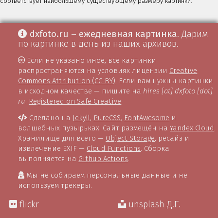
соответствует наибольшему существующему размеру картинки.
dxfoto.ru – ежедневная картинка
. Дарим
по картинке в день из наших архивов.
Если не указано иное, все картинки
распространяются на условиях лицензии
Creative
Commons Attribution (CC-BY)
. Если вам нужны картинки
в исходном качестве — пишите на
hires [at] dxfoto [dot]
ru
.
Registered on Safe Creative
Сделано на
Jekyll
,
PureCSS
,
FontAwesome
и
волшебных пузырьках. Сайт размещён на
Yandex Cloud
.
Хранилище для всего —
Object Storage
, ресайз и
извлечение EXIF —
Cloud Functions
. Сборка
выполняется на
Github Actions
.
Мы не собираем персональные данные и не
используем трекеры.
flickr
unsplash Д.Г.