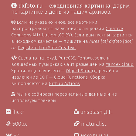
dxfoto.ru – ежедневная картинка
. Дарим
по картинке в день из наших архивов.
Если не указано иное, все картинки
распространяются на условиях лицензии
Creative
Commons Attribution (CC-BY)
. Если вам нужны картинки
в исходном качестве — пишите на
hires [at] dxfoto [dot]
ru
.
Registered on Safe Creative
Сделано на
Jekyll
,
PureCSS
,
FontAwesome
и
волшебных пузырьках. Сайт размещён на
Yandex Cloud
.
Хранилище для всего —
Object Storage
, ресайз и
извлечение EXIF —
Cloud Functions
. Сборка
выполняется на
Github Actions
.
Мы не собираем персональные данные и не
используем трекеры.
flickr
unsplash Д.Г.
500px
inaturalist
vk
исходники