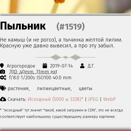
Пыльник
(#1519)
Не камыш (и не рогоз), а тычинка жёлтой лилии.
Красную уже давно вывесил, а про эту забыл.
Агрогородок
2019-07-14
Д.Г.
70D
40mm
31mm ext
f/8.0 1/200s ISO100 40.0 mm
растения,
лилиецветные,
цветы
Скачать:
Исходный (5000 ⨉ 3338)*
|
JPEG
|
WebP
* "исходный" тут значит "такой, какой загружен в CDN", это не всегда
соответствует наибольшему существующему размеру картинки.