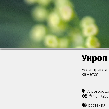
Укроп
Если пригляд
кажется.
Агрогород
f/4.0 1/25
растения,