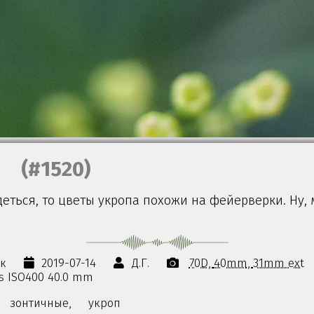
(#1520)
еться, то цветы укропа похожи на фейерверки. Ну, 
ок
2019-07-14
Д.Г.
70D
40mm
31mm ext
0s ISO400 40.0 mm
зонтичные,
укроп