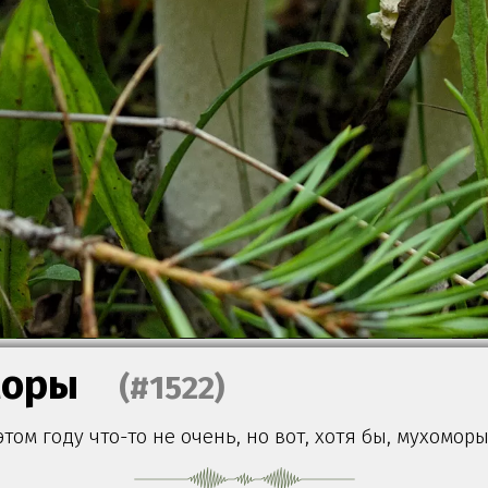
моры
(#1522)
этом году что-то не очень, но вот, хотя бы, мухоморы