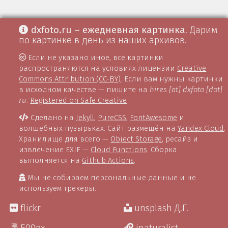
dxfoto.ru – ежедневная картинка
. Дарим
по картинке в день из наших архивов.
Если не указано иное, все картинки
распространяются на условиях лицензии
Creative
Commons Attribution (CC-BY)
. Если вам нужны картинки
в исходном качестве — пишите на
hires [at] dxfoto [dot]
ru
.
Registered on Safe Creative
Сделано на
Jekyll
,
PureCSS
,
FontAwesome
и
волшебных пузырьках. Сайт размещён на
Yandex Cloud
.
Хранилище для всего —
Object Storage
, ресайз и
извлечение EXIF —
Cloud Functions
. Сборка
выполняется на
Github Actions
.
Мы не собираем персональные данные и не
используем трекеры.
flickr
unsplash Д.Г.
500px
inaturalist