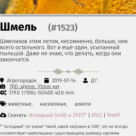
Шмель
(#1523)
Шмеликов этим летом, несомненно, больше, чем
всего остального. Вот и ещё один, усыпанный
пыльцой. Даже не знаю, что делать, когда они
закончатся.
Агрогородок
2019-07-14
Д.Г.
70D
40mm
31mm ext
f/9.0 1/100s ISO400 40.0 mm
животные,
насекомые,
шмели
Скачать:
Исходный (4400 ⨉ 2937)*
|
JPEG
|
WebP
* "исходный" тут значит "такой, какой загружен в CDN", это не всегда
соответствует наибольшему существующему размеру картинки.