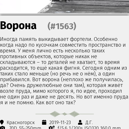
Ворона
(#1563)
Иногда память выкидывает фортели. Особенно
когда надо по кусочкам совместить пространство и
время. У меня лично есть несколько таких
противных объектов, которые никак не
складываются – то деталей не хватает, то время
расходится, то ещё какая фигня. Сегодня одним из
таких стало меньше (но речь не о нём), а один
прибавился. Вот ворона (неплохо же получилась,
да? Очень дружелюбные они там), которая живёт
возле пруда, мимо которого я, по идее, проходил
не один раз и даже не десять. Но вот именно пруда
я и не помню. Как вот оно так?
Красногорск
2019-11-23
Д.Г.
70D
55-250mm
f/5.6 1/200s ISO320 160.0 mm