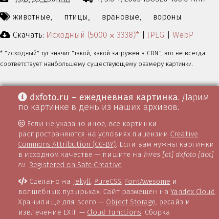
животные,
птицы,
врановые,
вороны
Скачать:
Исходный (5000 ⨉ 3338)*
|
JPEG
|
WebP
* "исходный" тут значит "такой, какой загружен в CDN", это не всегда
соответствует наибольшему существующему размеру картинки.
dxfoto.ru – ежедневная картинка
. Дарим
по картинке в день из наших архивов.
Если не указано иное, все картинки
распространяются на условиях лицензии
Creative
Commons Attribution (CC-BY)
. Если вам нужны картинки
в исходном качестве — пишите на
hires [at] dxfoto [dot]
ru
.
Registered on Safe Creative
Сделано на
Jekyll
,
PureCSS
,
FontAwesome
и
волшебных пузырьках. Сайт размещён на
Yandex Cloud
.
Хранилище для всего —
Object Storage
, ресайз и
извлечение EXIF —
Cloud Functions
. Сборка