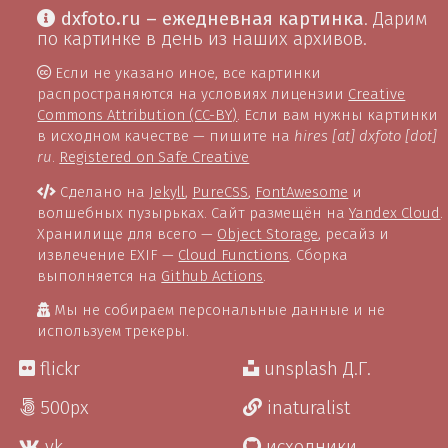
dxfoto.ru – ежедневная картинка
. Дарим
по картинке в день из наших архивов.
Если не указано иное, все картинки
распространяются на условиях лицензии
Creative
Commons Attribution (CC-BY)
. Если вам нужны картинки
в исходном качестве — пишите на
hires [at] dxfoto [dot]
ru
.
Registered on Safe Creative
Сделано на
Jekyll
,
PureCSS
,
FontAwesome
и
волшебных пузырьках. Сайт размещён на
Yandex Cloud
.
Хранилище для всего —
Object Storage
, ресайз и
извлечение EXIF —
Cloud Functions
. Сборка
выполняется на
Github Actions
.
Мы не собираем персональные данные и не
используем трекеры.
flickr
unsplash Д.Г.
500px
inaturalist
vk
исходники