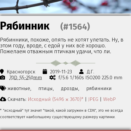
Рябинник
(#1564)
Рябинники, похоже, опять не хотят улетать. Ну, в
этом году, вроде, с едой у них всё хорошо.
Пожелаем отважным птичкам удачи, что ли.
Красногорск
2019-11-23
Д.Г.
70D
55-250mm
f/5.6 1/160s ISO200 225.0 mm
животные,
птицы,
дрозды,
рябинники
Скачать:
Исходный (5496 ⨉ 3670)*
|
JPEG
|
WebP
* "исходный" тут значит "такой, какой загружен в CDN", это не всегда
соответствует наибольшему существующему размеру картинки.