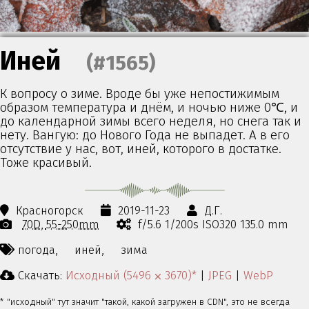
Иней
(#1565)
К вопросу о зиме. Вроде бы уже непостижимым
образом температура и днём, и ночью ниже 0℃, и
до календарной зимы всего неделя, но снега так и
нету. Вангую: до Нового Года не выпадет. А в его
отсутствие у нас, вот, иней, которого в достатке.
Тоже красивый.
Красногорск
2019-11-23
Д.Г.
70D
55-250mm
f/5.6 1/200s ISO320 135.0 mm
погода,
иней,
зима
Скачать:
Исходный (5496 ⨉ 3670)*
|
JPEG
|
WebP
* "исходный" тут значит "такой, какой загружен в CDN", это не всегда