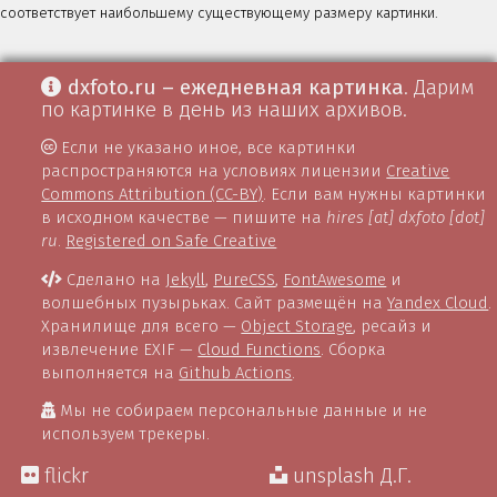
соответствует наибольшему существующему размеру картинки.
dxfoto.ru – ежедневная картинка
. Дарим
по картинке в день из наших архивов.
Если не указано иное, все картинки
распространяются на условиях лицензии
Creative
Commons Attribution (CC-BY)
. Если вам нужны картинки
в исходном качестве — пишите на
hires [at] dxfoto [dot]
ru
.
Registered on Safe Creative
Сделано на
Jekyll
,
PureCSS
,
FontAwesome
и
волшебных пузырьках. Сайт размещён на
Yandex Cloud
.
Хранилище для всего —
Object Storage
, ресайз и
извлечение EXIF —
Cloud Functions
. Сборка
выполняется на
Github Actions
.
Мы не собираем персональные данные и не
используем трекеры.
flickr
unsplash Д.Г.