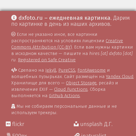
dxfoto.ru – ежедневная картинка
. Дарим
по картинке в день из наших архивов.
Если не указано иное, все картинки
распространяются на условиях лицензии
Creative
Commons Attribution (CC-BY)
. Если вам нужны картинки
в исходном качестве — пишите на
hires [at] dxfoto [dot]
ru
.
Registered on Safe Creative
Сделано на
Jekyll
,
PureCSS
,
FontAwesome
и
волшебных пузырьках. Сайт размещён на
Yandex Cloud
.
Хранилище для всего —
Object Storage
, ресайз и
извлечение EXIF —
Cloud Functions
. Сборка
выполняется на
Github Actions
.
Мы не собираем персональные данные и не
используем трекеры.
flickr
unsplash Д.Г.
500px
inaturalist