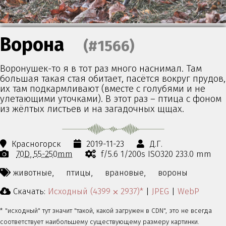
Ворона
(#1566)
Воронушек-то я в тот раз много наснимал. Там
большая такая стая обитает, пасётся вокруг прудов,
их там подкармливают (вместе с голубями и не
улетающими уточками). В этот раз – птица с фоном
из жёлтых листьев и на загадочных щщах.
Красногорск
2019-11-23
Д.Г.
70D
55-250mm
f/5.6 1/200s ISO320 233.0 mm
животные,
птицы,
врановые,
вороны
Скачать:
Исходный (4399 ⨉ 2937)*
|
JPEG
|
WebP
* "исходный" тут значит "такой, какой загружен в CDN", это не всегда
соответствует наибольшему существующему размеру картинки.