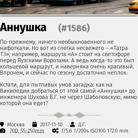
Аннушка
(#1586)
По-прежнему, ничего необыкновенного не
нафоткали. Но вот из слегка несвежего – «Татра
Т3», например, маршрута «А» стоит на светофоре
перед Яузскими Воротами. А ведь когда-то это был
кольцевой маршрут, и наверняка очень красивый.
Впрочем, и сейчас по сезону достаточно неплох.
Кстати, для пытливых умов загадка: как на
Википедии добраться от этой самой «Аннушки» до
инженера Шухова В.Г. не через Шаболовскую, мимо
которой она едет?
Москва
2017-11-10
Д.Г.
70D
55-250mm
f/5.6 1/200s ISO100 172.0 mm