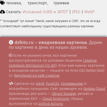
техника,
транспорт,
трамваи
Скачать:
Исходный (4300 ⨉ 2870)*
|
JPEG
|
WebP
* "исходный" тут значит "такой, какой загружен в CDN", это не всегда
соответствует наибольшему существующему размеру картинки.
dxfoto.ru – ежедневная картинка
. Дарим
по картинке в день из наших архивов.
Если не указано иное, все картинки
распространяются на условиях лицензии
Creative
Commons Attribution (CC-BY)
. Если вам нужны картинки
в исходном качестве — пишите на
hires [at] dxfoto [dot]
ru
.
Registered on Safe Creative
Сделано на
Jekyll
,
PureCSS
,
FontAwesome
и
волшебных пузырьках. Сайт размещён на
Yandex Cloud
.
Хранилище для всего —
Object Storage
, ресайз и
извлечение EXIF —
Cloud Functions
. Сборка
выполняется на
Github Actions
.