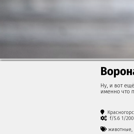
Ворон
Ну, и вот ещ
именно что п
Красногор
f/5.6 1/20
животные,