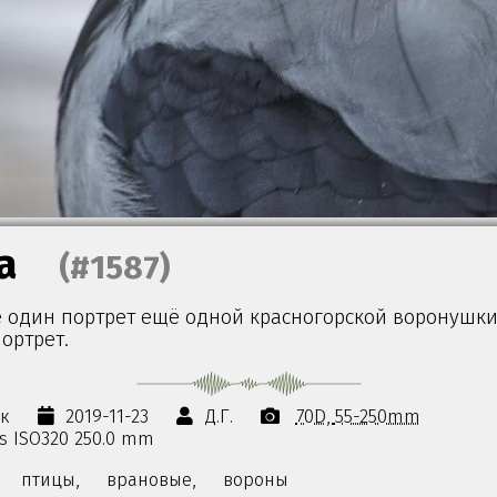
а
(#1587)
ё один портрет ещё одной красногорской воронушки
ортрет.
ск
2019-11-23
Д.Г.
70D
55-250mm
0s ISO320 250.0 mm
птицы,
врановые,
вороны